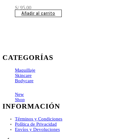
S/
95.00
Añadir al carrito
CATEGORÍAS
Maquillaje
Skincare
Bodycare
New
Shop
INFORMACIÓN
Términos y Condiciones
Política de Privacidad
Envíos y Devoluciones