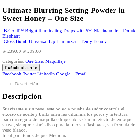
Ultimate Blurring Setting Powder in
Sweet Honey – One Size
B-Goldi™ Bright Illuminating Drops with 5% Niacinamide – Drunk
Elephant
Gloss Bomb Universal Lip Luminizer – Fenty Beauty
El
El
S/
239.00
S/
209.00
precio
precio
Categorías:
One Size
,
Maquillaje
original
actual
era:
es:
Añadir al carrito
S/ 239.00.
S/ 209.00.
Facebook
Twitter
LinkedIn
Google +
Email
Descripción
Descripción
Suavizante y sin peso, este polvo a prueba de sudor controla el
exceso de aceite y brillo mientras difumina los poros y la textura
para un seguro de maquillaje impecable. Con un efecto de enfoque
suave, siempre estarás listo para la foto sin flashback, sin fórmula de
yeso blanco.
Ideal para tonos de piel Medium.