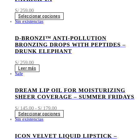
S/
259.00
Seleccionar opciones
Sin existencias
D-BRONZI™ ANTI-POLLUTION
BRONZING DROPS WITH PEPTIDES –
DRUNK ELEPHANT
S/
259.00
Leer más
Sale
DREAM LIP OIL FOR MOISTURIZING
SHEER COVERAGE – SUMMER FRIDAYS
Rango
S/
145.00
-
S/
179.00
de
Seleccionar opciones
precios:
Sin existencias
desde
S/ 145.00
ICON VELVET LIQUID LIPSTICK –
hasta