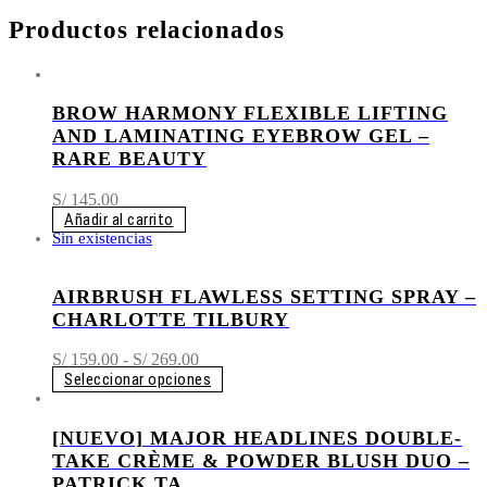
Productos relacionados
BROW HARMONY FLEXIBLE LIFTING
AND LAMINATING EYEBROW GEL –
RARE BEAUTY
S/
145.00
Añadir al carrito
Sin existencias
AIRBRUSH FLAWLESS SETTING SPRAY –
CHARLOTTE TILBURY
Rango
S/
159.00
-
S/
269.00
de
Seleccionar opciones
precios:
desde
[NUEVO] MAJOR HEADLINES DOUBLE-
S/ 159.00
hasta
TAKE CRÈME & POWDER BLUSH DUO –
S/ 269.00
PATRICK TA