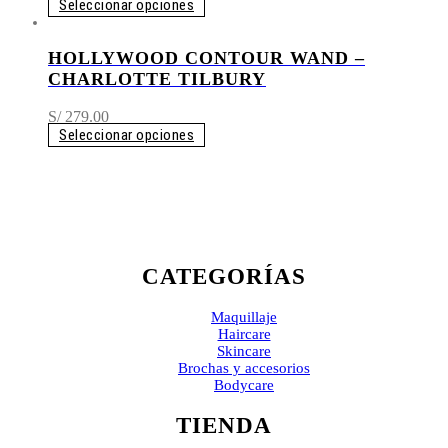
de
Seleccionar opciones
precios:
desde
HOLLYWOOD CONTOUR WAND –
S/ 169.00
hasta
CHARLOTTE TILBURY
S/ 239.00
S/
279.00
Seleccionar opciones
CATEGORÍAS
Maquillaje
Haircare
Skincare
Brochas y accesorios
Bodycare
TIENDA