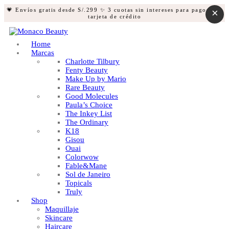
💗 Envíos gratis desde S/.299
✨ 3 cuotas sin intereses para pagos con
×
tarjeta de crédito
Home
Marcas
Charlotte Tilbury
Fenty Beauty
Make Up by Mario
Rare Beauty
Good Molecules
Paula’s Choice
The Inkey List
The Ordinary
K18
Gisou
Ouai
Colorwow
Fable&Mane
Sol de Janeiro
Topicals
Truly
Shop
Maquillaje
Skincare
Haircare