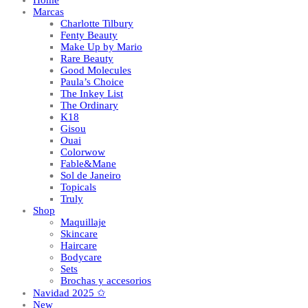
Home
Marcas
Charlotte Tilbury
Fenty Beauty
Make Up by Mario
Rare Beauty
Good Molecules
Paula’s Choice
The Inkey List
The Ordinary
K18
Gisou
Ouai
Colorwow
Fable&Mane
Sol de Janeiro
Topicals
Truly
Shop
Maquillaje
Skincare
Haircare
Bodycare
Sets
Brochas y accesorios
Navidad 2025 ✩
New