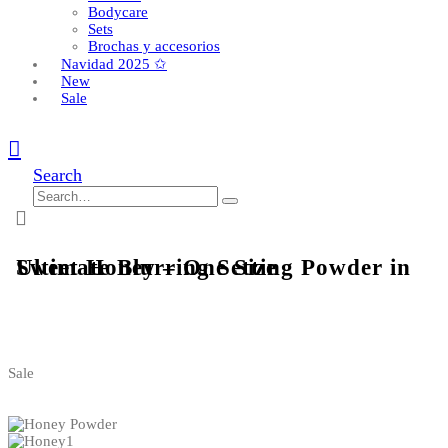
Bodycare
Sets
Brochas y accesorios
Navidad 2025 ✩
New
Sale
Search
Ultimate Blurring Setting Powder in Sweet Honey – One Size
Sale