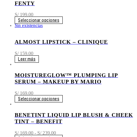
S/ 179.00
FENTY
S/
199.00
Seleccionar opciones
Sin existencias
ALMOST LIPSTICK – CLINIQUE
S/
159.00
Leer más
MOISTUREGLOW™ PLUMPING LIP
SERUM – MAKEUP BY MARIO
S/
169.00
Seleccionar opciones
BENETINT LIQUID LIP BLUSH & CHEEK
TINT – BENEFIT
Rango
S/
169.00
-
S/
239.00